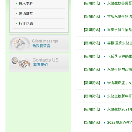
[
新闻简讯
]
永健生物兽用蛋
技术专栏
道德讲堂
[
新闻简讯
]
重庆永健生物冻
行业动态
[
新闻简讯
]
重庆永健生物党
[
新闻简讯
]
喜报|重庆永健
[
新闻简讯
]
《反季节种鹅生
[
新闻简讯
]
永健生物与西南
[
新闻简讯
]
崇龛花正盛，女
[
新闻简讯
]
永健生物新年开
[
新闻简讯
]
永健生物202
[
新闻简讯
]
2022华派心